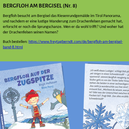
BERGFLOH AM BERGISEL (Nr. 8)
Bergfloh besucht am Bergisel das Riesenrundgemälde im Tirol Panorama,
und nachdem er eine lustige Wanderung zum Drachenfelsen gemacht hat,
erforscht er noch die Sprungschanze. Wen er da wohl trifft? Und woher hat
der Drachenfelsen seinen Namen?
Buch bestellen:
https://www.freytagberndt.com/de/bergfloh-am-bergisel-
band-8.html