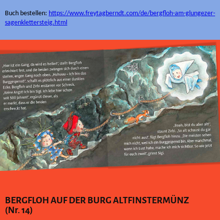
Buch bestellen:
https://www.freytagberndt.com/de/bergfloh-am-glungezer-
sagenklettersteig.html
BERGFLOH AUF DER BURG ALTFINSTERMÜNZ
(Nr. 14)