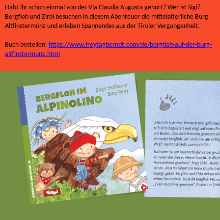
Habt ihr schon einmal von der Via Claudia Augusta gehört? Wer ist Sigi?
Bergfloh und Zirbi besuchen in diesem Abenteuer die mittelalterliche Burg
Altfinstermünz und erleben Spannendes aus der Tiroler Vergangenheit.
Buch bestellen:
https://www.freytagberndt.com/de/bergfloh-auf-der-burg-
altfinstermunz.html