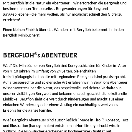
Mit Bergfloh ist die Natur ein Abenteuer – wir erforschen die Bergwelt und
bestimmen unser Tempo selbst. Bergwanderungen für Jung und
Junggebliebene - die mehr wollen, als nur möglichst schnell den Gipfel zu
erreichen!
Einen kleinen Einblick über das Wandern mit Bergfloh bekommt ihr in den
Bergfloh-Minibüchern!
BERGFLOH®s ABENTEUER
Was? Die Minibücher von Bergfloh sind Kurzgeschichten für Kinder im Alter
von 4–10 Jahren im Umfang von 24 Seiten. Sie enthalten
freizeitpädagogische Inhalte mit regionalem Bezug und sind praxiserprobt.
Auf altersgerechte und spielerische Art erfahren wir in Bergflohs Abenteuer
Wissenswertes über die Natur, das respektvolle und sichere Verhalten in
unserer vielfältigen Bergwelt und bekommen auch geschichtliche kulturelle
Einblicke. Bergfloh sieht die Welt durch Kinderaugen und macht aus einer
einfachen Wanderung oder einem Ausflug ein nachhaltiges wertvolles
Erlebnis für die ganze Familie.
Wie? Bergflohs Abenteuer sind ausschließlich "Made in Tirol"! Konzept, Text
und Illustration (handgemalen) entstehen in Nordtirol, gedruckt wird in
Südtirol. Die Mini-Bücher erscheinen in hochwertiger Qualität mit