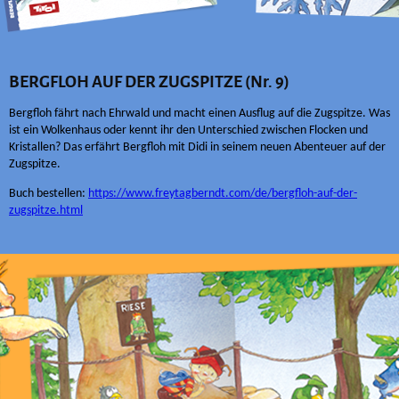
BERGFLOH AUF DER ZUGSPITZE (Nr. 9)
Bergfloh fährt nach Ehrwald und macht einen Ausflug auf die Zugspitze. Was
ist ein Wolkenhaus oder kennt ihr den Unterschied zwischen Flocken und
Kristallen? Das erfährt Bergfloh mit Didi in seinem neuen Abenteuer auf der
Zugspitze.
Buch bestellen:
https://www.freytagberndt.com/de/bergfloh-auf-der-
zugspitze.html