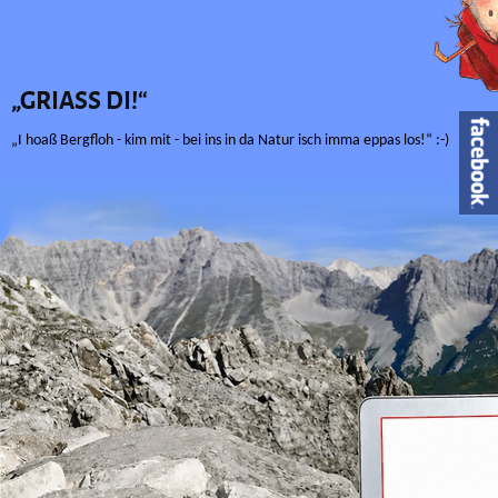
„GRIASS DI!“
„I hoaß Bergfloh - kim mit - bei ins in da Natur isch imma eppas los!“ :-)